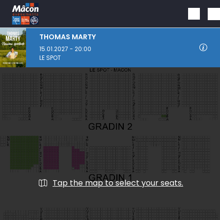
Skip to main content
THOMAS MARTY
15.01.2027 - 20:00
LE SPOT
Tap the map to select your seats.